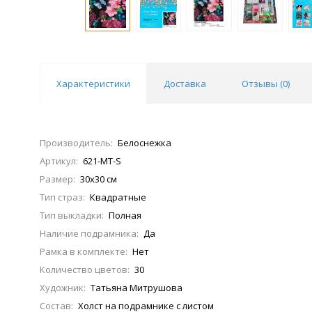
Характеристики
Доставка
Отзывы (
0
)
Производитель:
Белоснежка
Артикул:
621-MT-S
Размер:
30х30 см
Тип страз:
Квадратные
Тип выкладки:
Полная
Наличие подрамника:
Да
Рамка в комплекте:
Нет
Количество цветов:
30
Художник:
Татьяна Митрушова
Состав:
Холст на подрамнике с листом