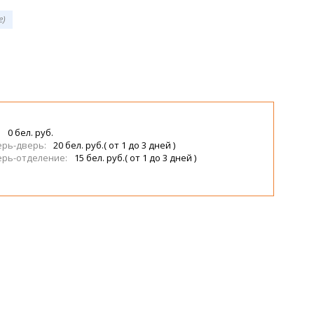
е)
:
0 бел. руб.
ерь-дверь:
20 бел. руб.( от 1 до 3 дней )
верь-отделение:
15 бел. руб.( от 1 до 3 дней )