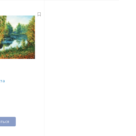
ста
ться