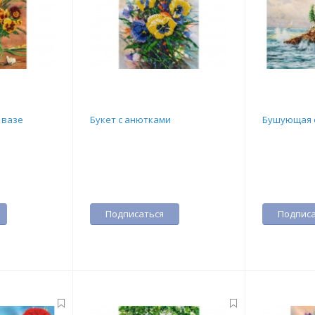
 вазе
Букет с анютками
Бушующая 
Подписаться
Подписа