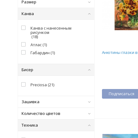
Размер
Канва
Канва с нанесенным
рисунком
(
18
)
Атлас
(
1
)
Анютины глазки в
Габардин
(
1
)
Бисер
Preciosa
(
21
)
Подписаться
Зашивка
Количество цветов
Техника