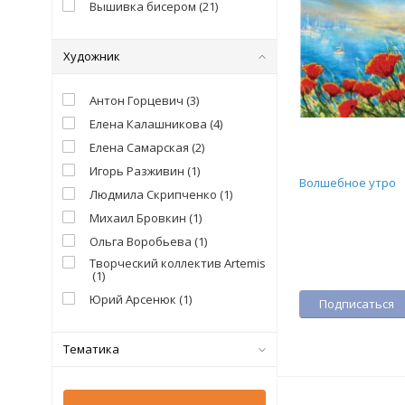
Вышивка бисером
(
21
)
Художник
Антон Горцевич
(
3
)
Елена Калашникова
(
4
)
Елена Самарская
(
2
)
Игорь Разживин
(
1
)
Волшебное утро
Людмила Скрипченко
(
1
)
Михаил Бровкин
(
1
)
Ольга Воробьева
(
1
)
Творческий коллектив Artemis
(
1
)
Юрий Арсенюк
(
1
)
Подписаться
Тематика