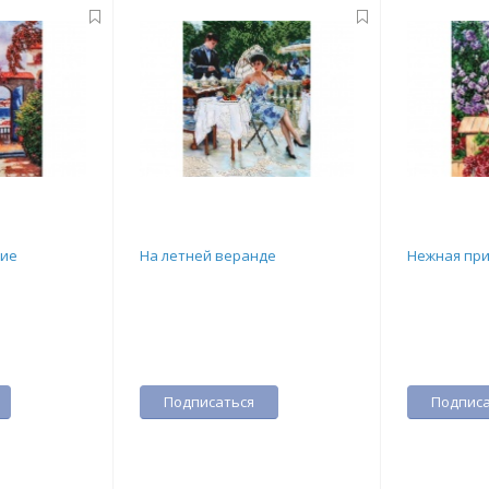
вие
На летней веранде
Нежная пр
Подписаться
Подписа